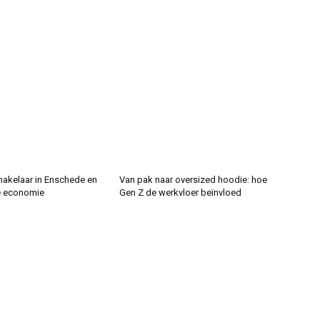
makelaar in Enschede en
Van pak naar oversized hoodie: hoe
e economie
Gen Z de werkvloer beïnvloed