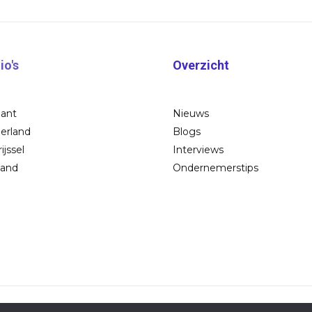
io's
Overzicht
bant
Nieuws
erland
Blogs
ijssel
Interviews
land
Ondernemerstips