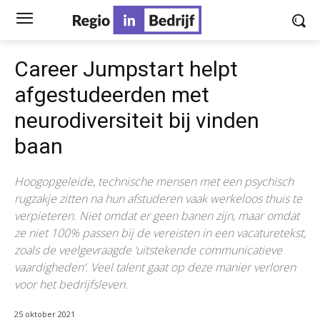
Career Jumpstart helpt
afgestudeerden met
neurodiversiteit bij vinden
baan
Hoogopgeleide, technische mensen met een psychisch
rugzakje zitten na hun afstuderen vaak werkeloos thuis te
verpieteren. Niet omdat er geen banen zijn, maar omdat
ze niet 100% passen bij de vereisten in een vacaturetekst,
zoals de veelgevraagde ‘uitstekende communicatieve
vaardigheden’. Veel talent gaat op deze manier verloren
voor het bedrijfsleven.
25 oktober 2021