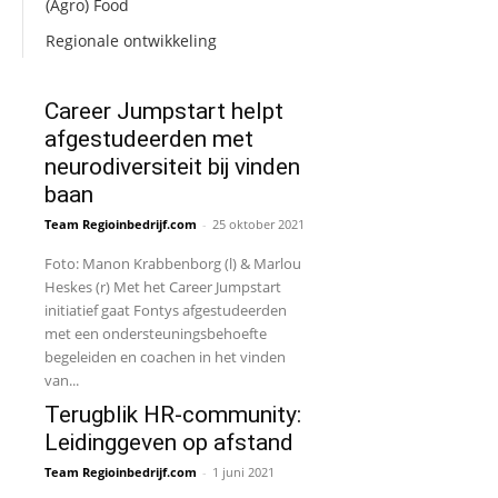
(Agro) Food
Regionale ontwikkeling
Career Jumpstart helpt
afgestudeerden met
neurodiversiteit bij vinden
baan
Team Regioinbedrijf.com
-
25 oktober 2021
Foto: Manon Krabbenborg (l) & Marlou
Heskes (r) Met het Career Jumpstart
initiatief gaat Fontys afgestudeerden
met een ondersteuningsbehoefte
begeleiden en coachen in het vinden
van...
Terugblik HR-community:
Leidinggeven op afstand
Team Regioinbedrijf.com
-
1 juni 2021