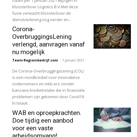
naam per 1 januari 2021 wijzigen in
Kloosterboer Logistics B.V.Met deze
fusie verwacht Kloosterboer de
dienstverlening nog verder en...
Corona-
OverbruggingsLening
verlengd, aanvragen vanaf
nu mogelijk
Team Regioinbedrijf.com
-
7 januari 2021
De Corona-OverbruggingsLening (COL)
is een noodkrediet voor innovatieve
ondernemers en mkb-ers zonder
bancaire kredietrelatie die in financiële
problemen zijn gekomen door Covid19.
In totaal...
WAB en oproepkrachten.
Doe tijdig een aanbod
voor een vaste
arbeidsomvang!