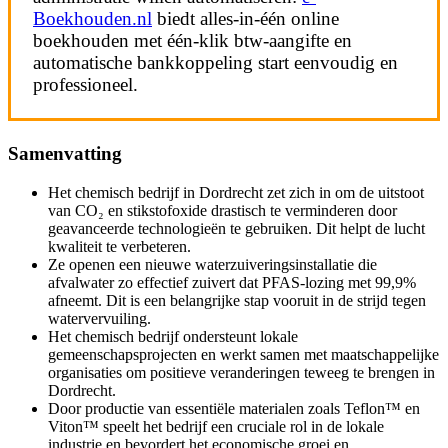
Boekhouden.nl
biedt alles-in-één online
boekhouden met één-klik btw-aangifte en
automatische bankkoppeling start eenvoudig en
professioneel.
Samenvatting
Het chemisch bedrijf in Dordrecht zet zich in om de uitstoot
van CO₂ en stikstofoxide drastisch te verminderen door
geavanceerde technologieën te gebruiken. Dit helpt de lucht
kwaliteit te verbeteren.
Ze openen een nieuwe waterzuiveringsinstallatie die
afvalwater zo effectief zuivert dat PFAS-lozing met 99,9%
afneemt. Dit is een belangrijke stap vooruit in de strijd tegen
watervervuiling.
Het chemisch bedrijf ondersteunt lokale
gemeenschapsprojecten en werkt samen met maatschappelijke
organisaties om positieve veranderingen teweeg te brengen in
Dordrecht.
Door productie van essentiële materialen zoals Teflon™ en
Viton™ speelt het bedrijf een cruciale rol in de lokale
industrie en bevordert het economische groei en