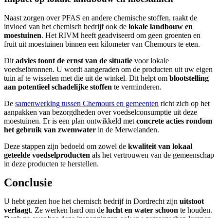
Naast zorgen over PFAS en andere chemische stoffen, raakt de
invloed van het chemisch bedrijf ook de
lokale landbouw en
moestuinen
. Het RIVM heeft geadviseerd om geen groenten en
fruit uit moestuinen binnen een kilometer van Chemours te eten.
Dit
advies toont de ernst van de situatie
voor lokale
voedselbronnen. U wordt aangeraden om de producten uit uw eigen
tuin af te wisselen met die uit de winkel. Dit helpt om
blootstelling
aan potentieel schadelijke stoffen
te verminderen.
De
samenwerking tussen Chemours en gemeenten
richt zich op het
aanpakken van bezorgdheden over voedselconsumptie uit deze
moestuinen. Er is een plan ontwikkeld met
concrete acties rondom
het gebruik van zwemwater
in de Merwelanden.
Deze stappen zijn bedoeld om zowel de
kwaliteit van lokaal
geteelde voedselproducten
als het vertrouwen van de gemeenschap
in deze producten te herstellen.
Conclusie
U hebt gezien hoe het chemisch bedrijf in Dordrecht zijn
uitstoot
verlaagt
. Ze werken hard om de
lucht en water schoon
te houden.