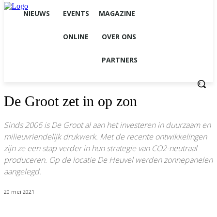
NIEUWS
EVENTS
MAGAZINE
ONLINE
OVER ONS
PARTNERS
De Groot zet in op zon
Sinds 2006 is De Groot al aan het investeren in duurzaam en
milieuvriendelijk drukwerk. Met de recente ontwikkelingen
zijn ze een stap verder in hun strategie van CO2-neutraal
produceren. Op de locatie De Heuvel werden zonnepanelen
aangelegd.
20 mei 2021