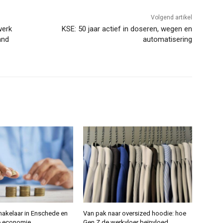
Volgend artikel
werk
KSE: 50 jaar actief in doseren, wegen en
and
automatisering
makelaar in Enschede en
Van pak naar oversized hoodie: hoe
e economie
Gen Z de werkvloer beïnvloed