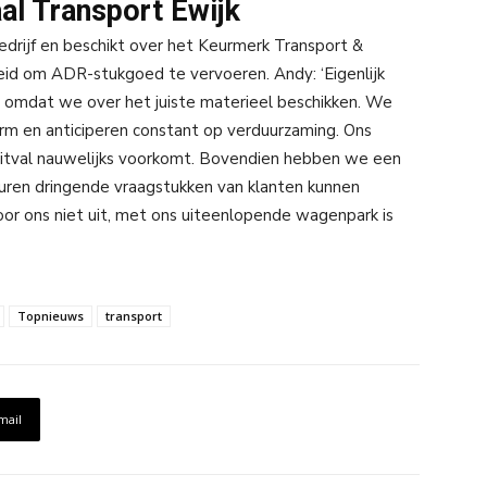
al Transport Ewijk
edrijf en beschikt over het Keurmerk Transport &
eleid om ADR-stukgoed te vervoeren. Andy: ‘Eigenlijk
t, omdat we over het juiste materieel beschikken. We
rm en anticiperen constant op verduurzaming. Ons
itval nauwelijks voorkomt. Bovendien hebben we een
ren dringende vraagstukken van klanten kunnen
oor ons niet uit, met ons uiteenlopende wagenpark is
Topnieuws
transport
mail