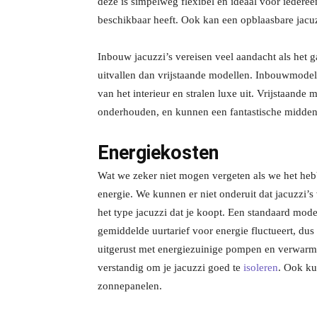
deze is simpelweg flexibel en ideaal voor iedere
beschikbaar heeft. Ook kan een opblaasbare jacuz
Inbouw jacuzzi’s vereisen veel aandacht als het g
uitvallen dan vrijstaande modellen. Inbouwmodel
van het interieur en stralen luxe uit. Vrijstaande 
onderhouden, en kunnen een fantastische midde
Energiekosten
Wat we zeker niet mogen vergeten als we het heb
energie. We kunnen er niet onderuit dat jacuzzi’s 
het type jacuzzi dat je koopt. Een standaard mod
gemiddelde uurtarief voor energie fluctueert, du
uitgerust met energiezuinige pompen en verwarmi
verstandig om je jacuzzi goed te
isoleren
. Ook ku
zonnepanelen.