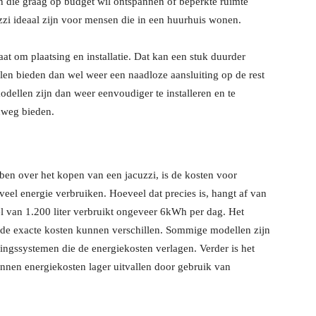
en die graag op budget wil ontspannen of beperkte ruimte
zi ideaal zijn voor mensen die in een huurhuis wonen.
aat om plaatsing en installatie. Dat kan een stuk duurder
len bieden dan wel weer een naadloze aansluiting op de rest
modellen zijn dan weer eenvoudiger te installeren en te
nweg bieden.
ben over het kopen van een jacuzzi, is de kosten voor
veel energie verbruiken. Hoeveel dat precies is, hangt af van
el van 1.200 liter verbruikt ongeveer 6kWh per dag. Het
s de exacte kosten kunnen verschillen. Sommige modellen zijn
ngssystemen die de energiekosten verlagen. Verder is het
nnen energiekosten lager uitvallen door gebruik van