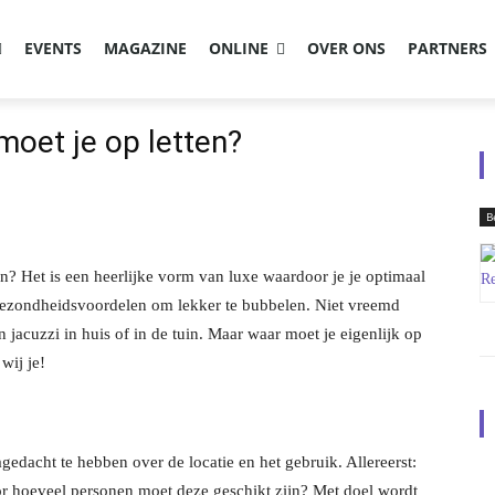
EVENTS
MAGAZINE
ONLINE
OVER ONS
PARTNERS
moet je op letten?
B
in? Het is een heerlijke vorm van luxe waardoor je je optimaal
gezondheidsvoordelen om lekker te bubbelen. Niet vreemd
jacuzzi in huis of in de tuin. Maar waar moet je eigenlijk op
wij je!
agedacht te hebben over de locatie en het gebruik. Allereerst:
oor hoeveel personen moet deze geschikt zijn? Met doel wordt