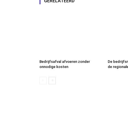
GERELATEERD
Bedrijfsafval afvoeren zonder
De bedrijfs
onnodige kosten
de regional