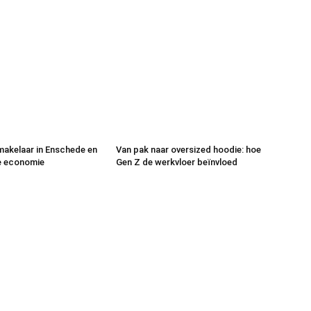
makelaar in Enschede en
Van pak naar oversized hoodie: hoe
e economie
Gen Z de werkvloer beïnvloed