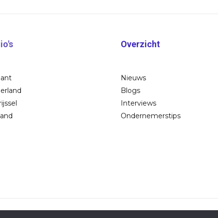
io's
Overzicht
bant
Nieuws
erland
Blogs
ijssel
Interviews
land
Ondernemerstips