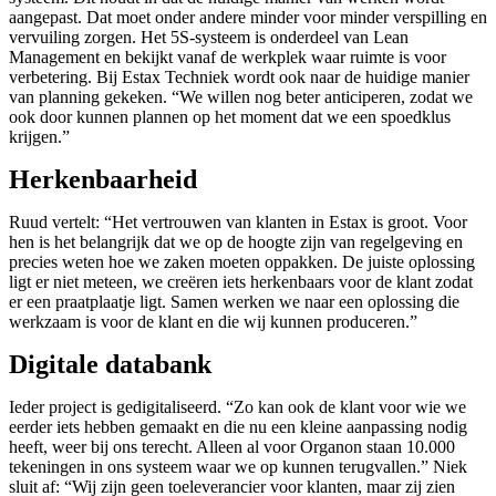
aangepast. Dat moet onder andere minder voor minder verspilling en
vervuiling zorgen. Het 5S-systeem is onderdeel van Lean
Management en bekijkt vanaf de werkplek waar ruimte is voor
verbetering. Bij Estax Techniek wordt ook naar de huidige manier
van planning gekeken. “We willen nog beter anticiperen, zodat we
ook door kunnen plannen op het moment dat we een spoedklus
krijgen.”
Herkenbaarheid
Ruud vertelt: “Het vertrouwen van klanten in Estax is groot. Voor
hen is het belangrijk dat we op de hoogte zijn van regelgeving en
precies weten hoe we zaken moeten oppakken. De juiste oplossing
ligt er niet meteen, we creëren iets herkenbaars voor de klant zodat
er een praatplaatje ligt. Samen werken we naar een oplossing die
werkzaam is voor de klant en die wij kunnen produceren.”
Digitale databank
Ieder project is gedigitaliseerd. “Zo kan ook de klant voor wie we
eerder iets hebben gemaakt en die nu een kleine aanpassing nodig
heeft, weer bij ons terecht. Alleen al voor Organon staan 10.000
tekeningen in ons systeem waar we op kunnen terugvallen.” Niek
sluit af: “Wij zijn geen toeleverancier voor klanten, maar zij zien