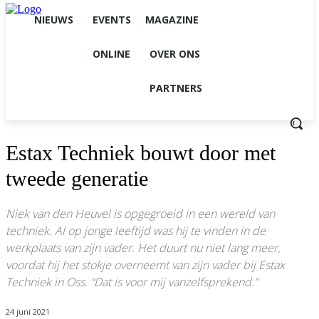
NIEUWS
EVENTS
MAGAZINE
ONLINE
OVER ONS
PARTNERS
Estax Techniek bouwt door met
tweede generatie
Niek van den Heuvel is opgegroeid in een wereld van
techniek. Al op jonge leeftijd was hij te vinden in de
werkplaats van zijn vader. Het duurt nu niet lang meer,
voordat hij het stokje overneemt van zijn vader bij Estax
Techniek in Oss. “Dat is voor mij vanzelfsprekend.”
24 juni 2021