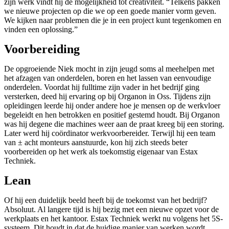
zijn werk vindt hij de mogelijkheid tot creativiteit. “Telkens pakken
we nieuwe projecten op die we op een goede manier vorm geven.
We kijken naar problemen die je in een project kunt tegenkomen en
vinden een oplossing.”
Voorbereiding
De opgroeiende Niek mocht in zijn jeugd soms al meehelpen met
het afzagen van onderdelen, boren en het lassen van eenvoudige
onderdelen. Voordat hij fulltime zijn vader in het bedrijf ging
versterken, deed hij ervaring op bij Organon in Oss. Tijdens zijn
opleidingen leerde hij onder andere hoe je mensen op de werkvloer
begeleidt en hen betrokken en positief gestemd houdt. Bij Organon
was hij degene die machines weer aan de praat kreeg bij een storing.
Later werd hij coördinator werkvoorbereider. Terwijl hij een team
van ± acht monteurs aanstuurde, kon hij zich steeds beter
voorbereiden op het werk als toekomstig eigenaar van Estax
Techniek.
Lean
Of hij een duidelijk beeld heeft bij de toekomst van het bedrijf?
Absoluut. Al langere tijd is hij bezig met een nieuwe opzet voor de
werkplaats en het kantoor. Estax Techniek werkt nu volgens het 5S-
systeem. Dit houdt in dat de huidige manier van werken wordt