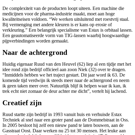
De complexiteit van de producten loopt uiteen. Een machine die
medicijnen voor de pharma-industrie maakt, moet aan hoge
kwaliteitseisen voldoen. “We werken uitsluitend met roestvrij staal.
Bij vermenging met andere kleuren is er kans op erosie of
verkleuring.” Een belangrijk specialisme van Estax is orbitaal lassen.
Een geautomatiseerde vorm van TIG-lassen waarbij hoogwaardige
pijpverbindingen worden gemaakt.
Naar de achtergrond
Huidig eigenaar Ruud van den Heuvel (62) liep al een tijdje met het
idee rond zijn bedrijf officieel aan zoon Niek (32) over te dragen.
“Inmiddels hebben we het traject gestart. Dit jaar word ik 63. De
komende tijd verdwijn ik steeds meer naar de achtergrond en neem
ik geen taken meer over. Natuurlijk blijf ik helpen waar ik kan, ik
trek echt niet zomaar de deur achter me dicht”, vertelt hij lachend.
Creatief zijn
Ruud startte zijn bedrijf in 1993 vanuit huis en verhuisde Estax
Techniek al snel naar een groter pand aan de Dommelstraat in Oss.
In 2005 besloot hij zelf een nieuw pand te laten bouwen, aan de
Gasstraat Oost. Daar werken nu 25 tot 30 mensen. Het leuke aan