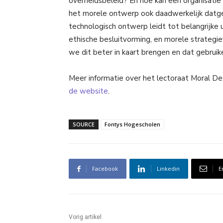
overheidsbeleid? En hoe kan een organisatie 
het morele ontwerp ook daadwerkelijk datge
technologisch ontwerp leidt tot belangrijke 
ethische besluitvorming, en morele strateg
we dit beter in kaart brengen en dat gebruik
Meer informatie over het lectoraat Moral D
de website
.
SOURCE
Fontys Hogescholen
Facebook
Linkedin
E
Vorig artikel