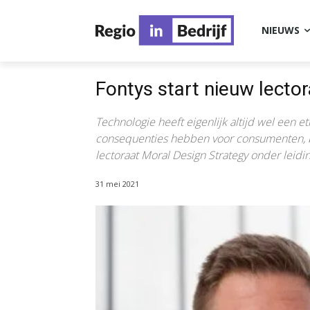
NIEUWS
Fontys start nieuw lecto
Technologie heeft eigenlijk altijd wel een e
consequenties hebben voor consumenten, bur
lectoraat Moral Design Strategy onder leidin
31 mei 2021