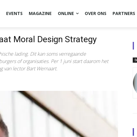
EVENTS
MAGAZINE
ONLINE
OVER ONS
PARTNERS
raat Moral Design Strategy
thische lading. Dit kan soms verregaande
gers of organisaties. Per 1 juni start daarom het
B
g van lector Bart Wernaart.