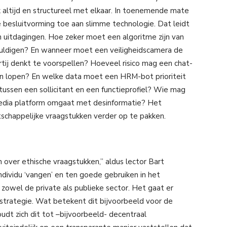
 altijd en structureel met elkaar. In toenemende mate
 besluitvorming toe aan slimme technologie. Dat leidt
n uitdagingen. Hoe zeker moet een algoritme zijn van
huldigen? En wanneer moet een veiligheidscamera de
tij denkt te voorspellen? Hoeveel risico mag een chat-
aten lopen? En welke data moet een HRM-bot prioriteit
ussen een sollicitant en een functieprofiel? Wie mag
media platform omgaat met desinformatie? Het
tschappelijke vraagstukken verder op te pakken.
over ethische vraagstukken,” aldus lector Bart
ndividu ‘vangen’ en ten goede gebruiken in het
zowel de private als publieke sector. Het gaat er
 strategie. Wat betekent dit bijvoorbeeld voor de
oudt zich dit tot –bijvoorbeeld- decentraal