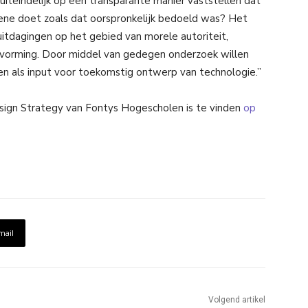
uiteindelijk op een transparante manier vaststellen dat
ne doet zoals dat oorspronkelijk bedoeld was? Het
uitdagingen op het gebied van morele autoriteit,
ievorming. Door middel van gedegen onderzoek willen
en als input voor toekomstig ontwerp van technologie.”
esign Strategy van Fontys Hogescholen is te vinden
op
mail
Volgend artikel