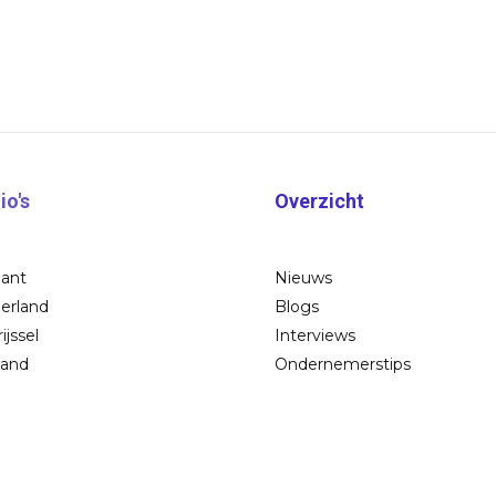
io's
Overzicht
bant
Nieuws
erland
Blogs
ijssel
Interviews
land
Ondernemerstips