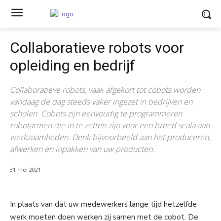
Collaboratieve robots voor
opleiding en bedrijf
Collaboratieve robots, vaak afgekort tot cobots worden
vandaag de dag steeds vaker ingezet in bedrijven en
scholen. Cobots zijn eenvoudig te programmeren
robotarmen die in te zetten zijn voor een breed scala aan
werkzaamheden. Denk bijvoorbeeld aan het produceren,
afwerken en inpakken van uw producten.
31 mei 2021
In plaats van dat uw medewerkers lange tijd hetzelfde
werk moeten doen werken zij samen met de cobot. De