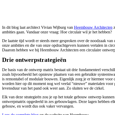
In dit blog laat architect Vivian Wijburg van
Heembouw Architecten
z
ambities gaan. Vandaar onze vraag: Hoe circulair wil je het hebben?
De laatste tijd wordt er steeds meer gesproken over de noodzaak van ci
onze ambities en die van onze opdrachtgevers kunnen vertalen in circu
Daarom hebben we bij Heembouw Architecten een circulaire ontwerpmatr
Drie ontwerpstrategieën
De basis van de ontwerp matrix bestaat uit drie fundamenteel verschil
zoals bijvoorbeeld het opnieuw plaatsen van een gebruikte systeemwan
is remontabel of modulair bouwen. Eigenlijk zorg je er hiermee voor 
worden hier op dit moment nog wel veelal “nieuwe” materialen voor geb
levensduur van het pand ook weer aan. Zo sluiten we de cirkel.
Elk van deze strategieën zou je op het totale gebouw ontwerp kunnen to
ontwerpmatrix opgedeeld in zes gebouwlagen. Deze lagen hebben elk e
gebouw, en wordt dus ook vaker vervangen.
Lees de complete blog
op de website van Heembouw.