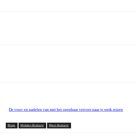
De voor- en nadelen van met het openbaar vervoer naar je werk reizen
Blogs
Midden-Brabant
West-Brabant