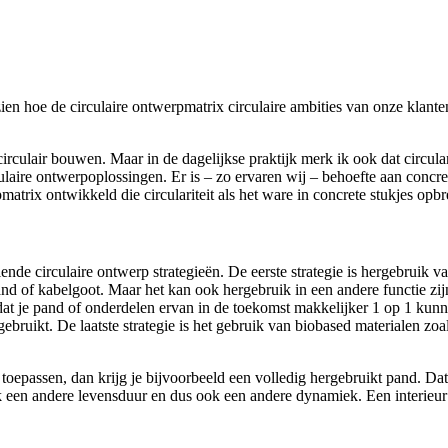
ien hoe de circulaire ontwerpmatrix circulaire ambities van onze klante
rculair bouwen. Maar in de dagelijkse praktijk merk ik ook dat circular
laire ontwerpoplossingen. Er is – zo ervaren wij – behoefte aan concree
ix ontwikkeld die circulariteit als het ware in concrete stukjes opbr
lende circulaire ontwerp strategieën. De eerste strategie is hergebruik 
d of kabelgoot. Maar het kan ook hergebruik in een andere functie zijn
dat je pand of onderdelen ervan in de toekomst makkelijker 1 op 1 kunn
ruikt. De laatste strategie is het gebruik van biobased materialen zoa
epassen, dan krijg je bijvoorbeeld een volledig hergebruikt pand. Dat i
en andere levensduur en dus ook een andere dynamiek. Een interieur h