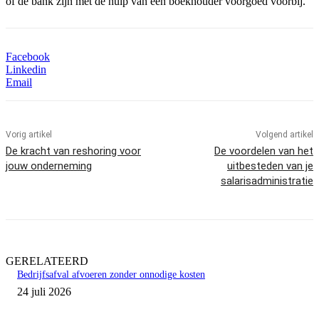
of de bank zijn met de hulp van een boekhouder voorgoed voorbij.
Facebook
Linkedin
Email
Vorig artikel
Volgend artikel
De kracht van reshoring voor
De voordelen van het
jouw onderneming
uitbesteden van je
salarisadministratie
GERELATEERD
Bedrijfsafval afvoeren zonder onnodige kosten
24 juli 2026