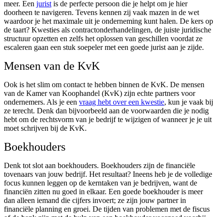
meer. Een
jurist
is de perfecte persoon die je helpt om je hier
doorheen te navigeren. Tevens kennen zij vaak mazen in de wet
waardoor je het maximale uit je onderneming kunt halen. De kers op
de taart? Kwesties als contractonderhandelingen, de juiste juridische
structuur opzetten en zelfs het oplossen van geschillen voordat ze
escaleren gaan een stuk soepeler met een goede jurist aan je zijde.
Mensen van de KvK
Ook is het slim om contact te hebben binnen de KvK. De mensen
van de Kamer van Koophandel (KvK) zijn echte partners voor
ondernemers. Als je een
vraag hebt over een kwestie
, kun je vaak bij
ze terecht. Denk dan bijvoorbeeld aan de voorwaarden die je nodig
hebt om de rechtsvorm van je bedrijf te wijzigen of wanneer je je uit
moet schrijven bij de KvK.
Boekhouders
Denk tot slot aan boekhouders. Boekhouders zijn de financiële
tovenaars van jouw bedrijf. Het resultaat? Ineens heb je de volledige
focus kunnen leggen op de kerntaken van je bedrijven, want de
financiën zitten nu goed in elkaar. Een goede boekhouder is meer
dan alleen iemand die cijfers invoert; ze zijn jouw partner in
financiële planning en groei. De tijden van problemen met de fiscus