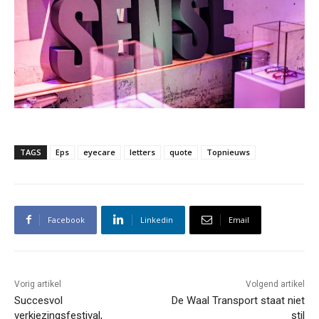
TAGS
Eps
eyecare
letters
quote
Topnieuws
Facebook
Linkedin
Email
Vorig artikel
Volgend artikel
Succesvol
De Waal Transport staat niet
verkiezingsfestival,
stil