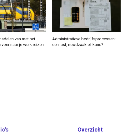
nadelen van met het
Administratieve bedrijfsprocessen:
voer naar je werk reizen
een last, noodzaak of kans?
io's
Overzicht