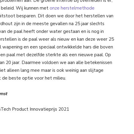
oblemen aan. De groene intentie bij overheden is er,
t beleid. Wij kunnen met
onze herstelmethode
itstoot besparen. Dit doen we door het herstellen van
dhout zijn in de meeste gevallen na 25 jaar slechts
van de paal heeft onder water gestaan en is nog in
herstellen is de paal weer als nieuw en kan deze weer 25
l wapening en een speciaal ontwikkelde hars die boven
 een paal met dezelfde sterkte als een nieuwe paal. Op
an 20 jaar. Daarmee voldoen we aan alle betekenissen
et alleen lang mee maar is ook weinig aan slijtage
t de beste optie voor het milieu.
omst
aTech Product Innovatieprijs 2021