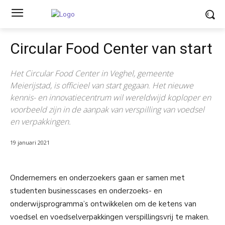
Circular Food Center van start
Het Circular Food Center in Veghel, gemeente
Meierijstad, is officieel van start gegaan. Het nieuwe
kennis- en innovatiecentrum wil wereldwijd koploper en
voorbeeld zijn in de aanpak van verspilling van voedsel
en verpakkingen.
19 januari 2021
Ondernemers en onderzoekers gaan er samen met
studenten businesscases en onderzoeks- en
onderwijsprogramma’s ontwikkelen om de ketens van
voedsel en voedselverpakkingen verspillingsvrij te maken.