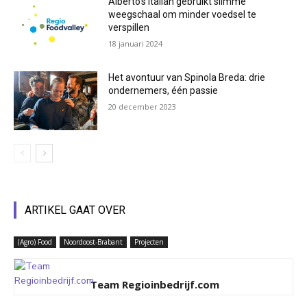
Alberto’s Italian gebruikt slimme
weegschaal om minder voedsel te
verspillen
18 januari 2024
Het avontuur van Spinola Breda: drie
ondernemers, één passie
20 december 2023
ARTIKEL GAAT OVER
(Agro) Food
Noordoost-Brabant
Projecten
Team Regioinbedrijf.com