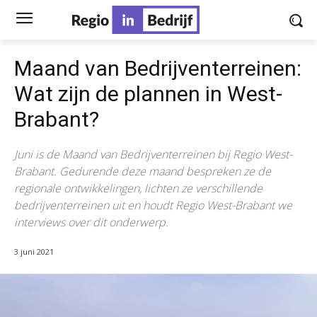
Maand van Bedrijventerreinen:
Wat zijn de plannen in West-
Brabant?
Juni is de Maand van Bedrijventerreinen bij Regio West-
Brabant. Gedurende deze maand bespreken ze de
regionale ontwikkelingen, lichten ze verschillende
bedrijventerreinen uit en houdt Regio West-Brabant we
interviews over dit onderwerp.
3 juni 2021