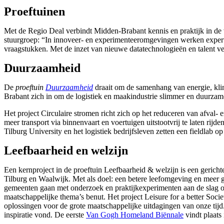
Proeftuinen
Met de Regio Deal verbindt Midden-Brabant kennis en praktijk in de 
stuurgroep: “In innoveer- en experimenteeromgevingen werken experts
vraagstukken. Met de inzet van nieuwe datatechnologieën en talent 
Duurzaamheid
De
proeftuin
Duurzaamheid
draait om de samenhang van energie, klim
Brabant zich in om de logistiek en maakindustrie slimmer en duurzame
Het project Circulaire stromen richt zich op het reduceren van afval-
meer transport via binnenvaart en voertuigen uitstootvrij te laten rij
Tilburg University en het logistiek bedrijfsleven zetten een fieldlab o
Leefbaarheid en welzijn
Een kernproject in de proeftuin Leefbaarheid & welzijn is een gericht
Tilburg en Waalwijk. Met als doel: een betere leefomgeving en meer 
gemeenten gaan met onderzoek en praktijkexperimenten aan de slag om
maatschappelijke thema’s benut. Het project Leisure for a better Soc
oplossingen voor de grote maatschappelijke uitdagingen van onze tijd
inspiratie vond. De eerste
Van Gogh Homeland Biënnale
vindt plaats