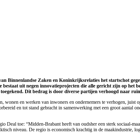
van Binnenlandse Zaken en Koninkrijksrelaties het startschot ge
staat uit negen innovatieprojecten die alle gericht zijn op het b
toegekend. Dit bedrag is door diverse partijen verhoogd naar ruim
n, wonen en werken van inwoners en ondernemers te verhogen, juist o
rbereid en tot stand gebracht in samenwerking met een groot aantal on
gio Deal toe: “Midden-Brabant heeft van oudsher een sterk sociaal-maat
tisch niveau. De regio is economisch krachtig in de maakindustrie, log