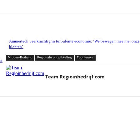
Ammertech veerkrachtig in turbulente economie: ‘We bewegen mee met onze
klanten’
Midden-Brabant
Regionale ontwikkeling
Topnieuws
et
Team Regioinbedrijf.com