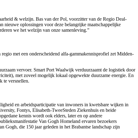
rheid & welzijn. Bas van der Pol, voorzitter van de Regio Deal-
an nieuwe oplossingen voor deze belangrijke maatschappelijke
rderen we het welzijn van onze samenleving.”
en regio met een onderscheidend alfa-gammakennisprofiel zet Midden-
n duurzaam vervoer. Smart Port Waalwijk verduurzaamt de logistiek door
ktriciteit), met zoveel mogelijk lokaal opgewekte duurzame energie. En
k te versnellen.
ligheid en arbeidsparticipatie van inwoners in kwetsbare wijken in
iversity, Fontys, Elisabeth-TweeSteden Ziekenhuis en beide
pgedane kennis wordt ook elders, later en op andere
se publieksmanifestatie Van Gogh Homeland ervaren bezoekers
an Gogh, die 150 jaar geleden in het Brabantse landschap zijn