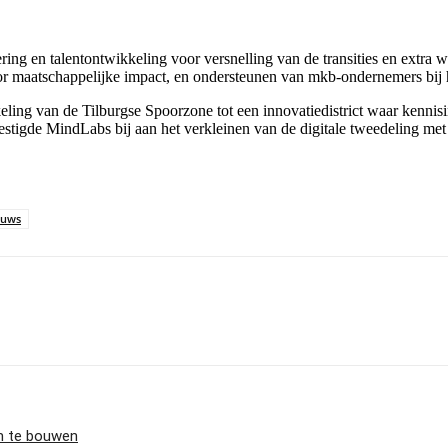
sering en talentontwikkeling voor versnelling van de transities en ext
voor maatschappelijke impact, en ondersteunen van mkb-ondernemers bij 
keling van de Tilburgse Spoorzone tot een innovatiedistrict waar kennis
tigde MindLabs bij aan het verkleinen van de digitale tweedeling met t
euws
m te bouwen