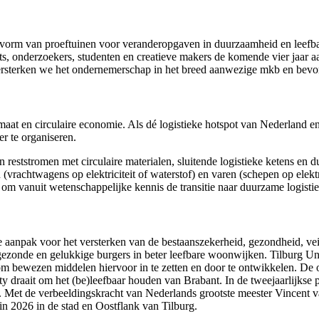
vorm van proeftuinen voor veranderopgaven in duurzaamheid en leefbaa
, onderzoekers, studenten en creatieve makers de komende vier jaar a
versterken we het ondernemerschap in het breed aanwezige mkb en bevo
aat en circulaire economie. Als dé logistieke hotspot van Nederland 
r te organiseren.
 en reststromen met circulaire materialen, sluitende logistieke ketens e
den (vrachtwagens op elektriciteit of waterstof) en varen (schepen op ele
p om vanuit wetenschappelijke kennis de transitie naar duurzame logistie
e aanpak voor het versterken van de bestaanszekerheid, gezondheid, vei
gezonde en gelukkige burgers in beter leefbare woonwijken. Tilburg Un
 bewezen middelen hiervoor in te zetten en door te ontwikkelen. De o
iety draait om het (be)leefbaar houden van Brabant. In de tweejaarlijk
. Met de verbeeldingskracht van Nederlands grootste meester Vincent v
 in 2026 in de stad en Oostflank van Tilburg.