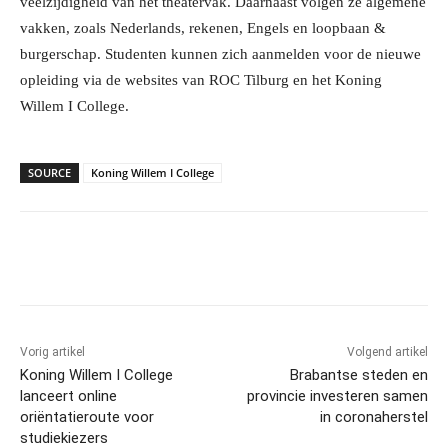
veelzijdigheid van het theatervak. Daarnaast volgen ze algemene
vakken, zoals Nederlands, rekenen, Engels en loopbaan &
burgerschap. Studenten kunnen zich aanmelden voor de nieuwe
opleiding via de websites van ROC Tilburg en het Koning
Willem I College.
SOURCE
Koning Willem I College
Facebook
Linkedin
Email
Vorig artikel
Volgend artikel
Koning Willem I College
Brabantse steden en
lanceert online
provincie investeren samen
oriëntatieroute voor
in coronaherstel
studiekiezers