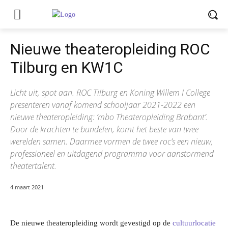
Nieuwe theateropleiding ROC
Tilburg en KW1C
Licht uit, spot aan. ROC Tilburg en Koning Willem I College
presenteren vanaf komend schooljaar 2021-2022 een
nieuwe theateropleiding: ‘mbo Theateropleiding Brabant’.
Door de krachten te bundelen, komt het beste van twee
werelden samen. Daarmee vormen de twee roc’s een nieuw,
professioneel en uitdagend programma voor aanstormend
theatertalent.
4 maart 2021
De nieuwe theateropleiding wordt gevestigd op de
cultuurlocatie