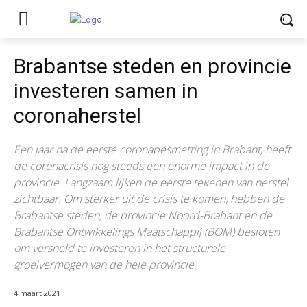
Brabantse steden en provincie
investeren samen in
coronaherstel
Een jaar na de eerste coronabesmetting in Brabant, heeft
de coronacrisis nog steeds een enorme impact in de
provincie. Langzaam lijken de eerste tekenen van herstel
zichtbaar. Om sterker uit de crisis te komen, hebben de
Brabantse steden, de provincie Noord-Brabant en de
Brabantse Ontwikkelings Maatschappij (BOM) besloten
om versneld te investeren in het structurele
groeivermogen van de hele provincie.
4 maart 2021