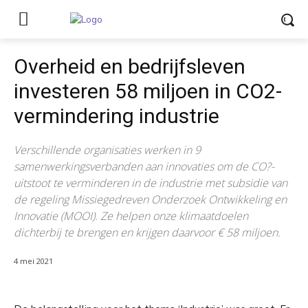
Overheid en bedrijfsleven
investeren 58 miljoen in CO2-
vermindering industrie
Verschillende organisaties werken in 9
samenwerkingsverbanden aan innovaties om de CO?-
uitstoot te verminderen in de industrie met subsidie van
de regeling Missiegedreven Onderzoek Ontwikkeling en
Innovatie (MOOI). Ze helpen onze klimaatdoelen
dichterbij te brengen en krijgen daarvoor € 58 miljoen.
4 mei 2021