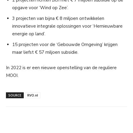
2 projecten richten zich met € 7 miljoen subsidie op de
opgave voor ‘Wind op Zee’.
3 projecten van bijna € 8 miljoen ontwikkelen
innovatieve integrale oplossingen voor ‘Hernieuwbare
energie op land’.
15 projecten voor de ‘Gebouwde Omgeving’ krijgen
maar liefst € 57 miljoen subsidie.
In 2022 is er een nieuwe openstelling van de reguliere
MOOI.
SOURCE
RVO.nl
Facebook
Linkedin
Email