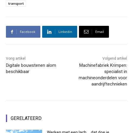
transport
Facebook
Linkedin
Email
Vorig artikel
Volgend artikel
Digitale bouwstenen alom
Machinefabriek Krimpen:
beschikbaar
specialist in
machineonderdelen voor
aandrijftechnieken
GERELATEERD
Werken met een lach … dat doe je