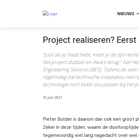
NIEUWS
Project realiseren? Eers
“Juist als je haast hebt, moet je de tijd ne
het project dubbel en dwars terug.” Aan he
Engineering Services (BES). Tijdens de vele i
regelmatig dat technische installaties niet
technologie toch beter zou passen bij het 
10 juni 2021
Pieter Bolder is daarom dan ook een groot p
Zeker in deze tijden, waarin de doorlooptijden
tegenwoordig wel lang nagedacht over wel of