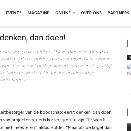
EVENTS
MAGAZINE
ONLINE
OVER ONS
PARTNERS
t denken, dan doen!
men om rustig na te denken. Dat verdien je verderop in
t woord is Pieter Bolder, directeur-eigenaar van Bömer
G
nspecties die het bedrijf uitvoert, zien ze in de praktijk
 naar behoren werken. Of dat een andersoortige
productieproces.
leitbezorger van de boodschap: eerst denken, dan doen.
 van projecten steeds korter lijken te zijn. “Er wordt
 niet investeren”, aldus Bolder. “Maar als de kogel dan