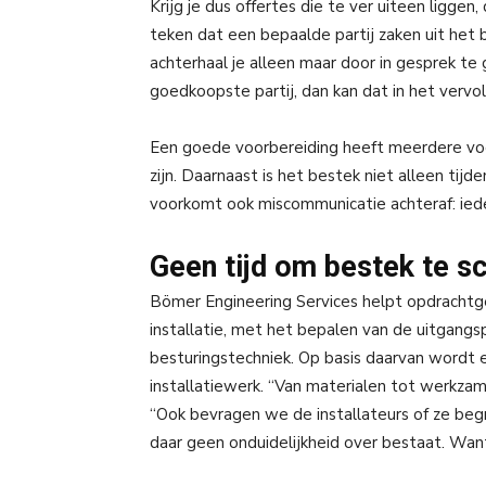
Krijg je dus offertes die te ver uiteen ligge
teken dat een bepaalde partij zaken uit het 
achterhaal je alleen maar door in gesprek te 
goedkoopste partij, dan kan dat in het vervol
Een goede voorbereiding heeft meerdere voo
zijn. Daarnaast is het bestek niet alleen ti
voorkomt ook miscommunicatie achteraf: ied
Geen tijd om bestek te sc
Bömer Engineering Services helpt opdrachtge
installatie, met het bepalen van de uitgang
besturingstechniek. Op basis daarvan wordt 
installatiewerk. “Van materialen tot werkzame
“Ook bevragen we de installateurs of ze b
daar geen onduidelijkheid over bestaat. Want