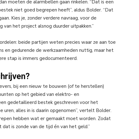
n, dan moeten de alarmbellen gaan rinkelen. “Dat is een
bestek niet goed begrepen heeft”, aldus Bolder. “Dat
gaan. Kies je, zonder verdere navraag, voor de
g van het project alsnog duurder uitpakken.”
rdelen: beide partijen weten precies waar ze aan toe
jdens en gedurende de werkzaamheden nuttig, maar het
ere stap is immers gedocumenteerd.
hrijven?
vers, bij een nieuw te bouwen (of te herstellen)
spunten op het gebied van elektro- en
een gedetailleerd bestek geschreven voor het
 uren, alles in is daarin opgenomen”, vertelt Bolder.
egrepen hebben wat er gemaakt moet worden. Zodat
 dat is zonde van de tijd én van het geld.”