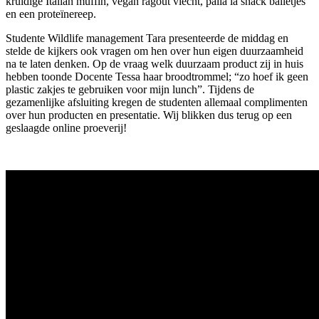
kruidige Italian muffin, vegan ragout vlecht, palla la snack balletjes
en een proteïnereep.
Studente Wildlife management Tara presenteerde de middag en
stelde de kijkers ook vragen om hen over hun eigen duurzaamheid
na te laten denken. Op de vraag welk duurzaam product zij in huis
hebben toonde Docente Tessa haar broodtrommel; “zo hoef ik geen
plastic zakjes te gebruiken voor mijn lunch”. Tijdens de
gezamenlijke afsluiting kregen de studenten allemaal complimenten
over hun producten en presentatie. Wij blikken dus terug op een
geslaagde online proeverij!