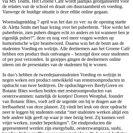
via MS Teams. Het Groene Café wordt jaarlijks georganiseerd voor
de relaties van de school en draait om duurzaamheid en voeding.
Vanwege de huidige situatie is deze editie online gegaan.
Woensdagmiddag 7 april was het dan zo ver: na de opening startte
dr. Aletta Smits met haar lezing over het puberbrein. “Hoe werkt het
puberbrein, zien pubers dingen echt zo anders en tot wanneer ben je
eigenlijk puber?”, deze en nog veel meer vragen werden op
humoristische wijze beantwoord. Daarna was het de beurt aan de
studenten Voeding en welzijn. Alle deelnemers aan het Groene Café
hebben een product thuis ontvangen – bezorgd door onze studenten
of per post verzonden. In groepjes gingen de deelnemers online
uiteen om de presentaties van de studenten bij te wonen.
In duo’s hebben de tweedejaarsstudenten Voeding en welzijn in
negen weken een product ontwikkeld van reststroomproducten in
opdracht van twee bedrijven. De opdrachtgevers BeefyGreen en
Botanic Bites werken beiden met reststroomproducten van
oesterzwammen: namelijk de kontjes! Doreen Westphal, founder
van Botanic Bites, voelt zelf de urgentie om bij te dragen aan de
leefbaarheid van deze planeet. Zij vindt het leuk om deze opdracht
neer te leggen bij studenten omdat “met studenten werken altijd een
hele andere kijk geeft op waar je mee bezig bent. Zij kunnen veel
vrijer werken, zonder beperkingen”. De eindproducten die
gepresenteerd werden zijn energyballz, oesterzwampizza, sushi,