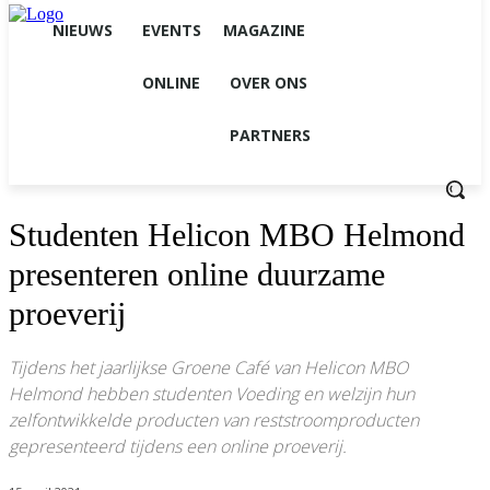
NIEUWS
EVENTS
MAGAZINE
ONLINE
OVER ONS
PARTNERS
Studenten Helicon MBO Helmond
presenteren online duurzame
proeverij
Tijdens het jaarlijkse Groene Café van Helicon MBO
Helmond hebben studenten Voeding en welzijn hun
zelfontwikkelde producten van reststroomproducten
gepresenteerd tijdens een online proeverij.