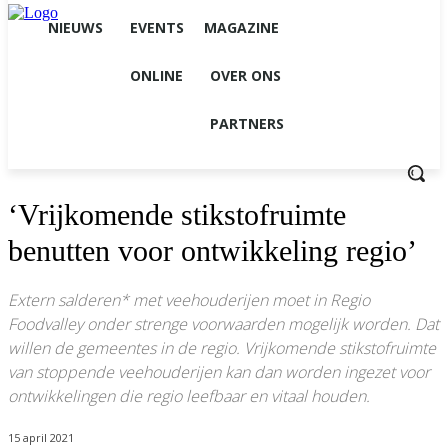
NIEUWS
EVENTS
MAGAZINE
ONLINE
OVER ONS
PARTNERS
‘Vrijkomende stikstofruimte
benutten voor ontwikkeling regio’
Extern salderen* met veehouderijen moet in Regio
Foodvalley onder strenge voorwaarden mogelijk worden. Dat
willen de gemeentes in de regio. Vrijkomende stikstofruimte
van stoppende veehouderijen kan dan worden ingezet voor
ontwikkelingen die regio leefbaar en vitaal houden.
15 april 2021