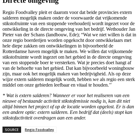
Directe omgeving
Regio Foodvalley pleit er daarom voor dat beide provincies extern
salderen mogelijk maken onder de voorwaarde dat vrijkomende
stikstofruimte van een stoppende veehouderij wordt ingezet voor de
ontwikkeling in de directe omgeving van het bedrijf. Wethouder Jan
Pieter van der Schans (landbouw, Ede); “Wat we niet willen is dat in
onze regio boerderijen worden opgekocht door ontwikkelaars met
hele diepe zakken om ontwikkelingen in bijvoorbeeld de
Rotterdamse haven mogelijk te maken. We willen dat vrijkomende
stikstofruimte wordt ingezet om het gebied in de directe omgeving
van een stoppende boer te versterken. Wat je precies doet hangt af
van de behoefte van het gebied. Dat kan bijvoorbeeld woningbouw
zijn, maar ook het mogelijk maken van bedrijvigheid. Als op deze
wijze extern salderen mogelijk wordt, hebben we als regio een sterk
middel om onze gebieden leefbaar en vitaal te houden.’’
* Wat is extern salderen? Wanneer er voor het realiseren van een
nieuwe of bestaande activiteit stikstofemissie nodig is, kan dit niet
altijd binnen het project of op de locatie worden opgelost. Er is dan
een andere optie: extern salderen. Een bedrijf dat (deels) stopt kan
stikstofactiviteit overdragen aan een ander.
SOURCE
Regio Foodvalley