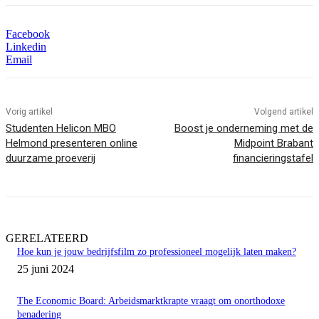
Facebook
Linkedin
Email
Vorig artikel
Volgend artikel
Studenten Helicon MBO
Boost je onderneming met de
Helmond presenteren online
Midpoint Brabant
duurzame proeverij
financieringstafel
GERELATEERD
Hoe kun je jouw bedrijfsfilm zo professioneel mogelijk laten maken?
25 juni 2024
The Economic Board: Arbeidsmarktkrapte vraagt om onorthodoxe
benadering