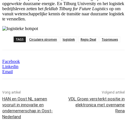
opgewekte duurzame energie. En Tilburg University en het logistiek
bedrijfsleven zetten het
fieldlab
Tilburg for Future Logistics
op om
vanuit wetenschappelijke kennis de transitie naar duurzame logistiek
te versnellen.
TAGS
Circulaire stromen
logistiek
Regio Deal
Topnieuws
Facebook
Linkedin
Email
Vorig artikel
Volgend artikel
HAN en Oost NL samen
VDL Groep versterkt positie in
vooruit in innovatie en
elektronica met overname
ondernemerschap in Oost-
Rena
Nederland