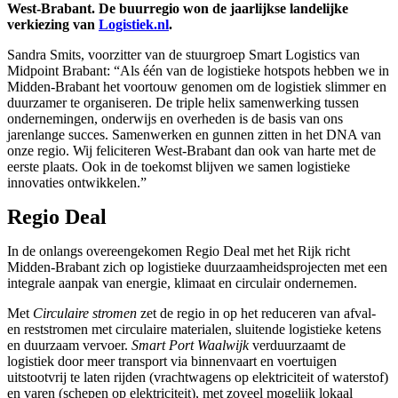
West-Brabant. De buurregio won de jaarlijkse landelijke
verkiezing van
Logistiek.nl
.
Sandra Smits, voorzitter van de stuurgroep Smart Logistics van
Midpoint Brabant: “Als één van de logistieke hotspots hebben we in
Midden-Brabant het voortouw genomen om de logistiek slimmer en
duurzamer te organiseren. De triple helix samenwerking tussen
ondernemingen, onderwijs en overheden is de basis van ons
jarenlange succes. Samenwerken en gunnen zitten in het DNA van
onze regio. Wij feliciteren West-Brabant dan ook van harte met de
eerste plaats. Ook in de toekomst blijven we samen logistieke
innovaties ontwikkelen.”
Regio Deal
In de onlangs overeengekomen Regio Deal met het Rijk richt
Midden-Brabant zich op logistieke duurzaamheidsprojecten met een
integrale aanpak van energie, klimaat en circulair ondernemen.
Met
Circulaire stromen
zet de regio in op het reduceren van afval-
en reststromen met circulaire materialen, sluitende logistieke ketens
en duurzaam vervoer.
Smart Port Waalwijk
verduurzaamt de
logistiek door meer transport via binnenvaart en voertuigen
uitstootvrij te laten rijden (vrachtwagens op elektriciteit of waterstof)
en varen (schepen op elektriciteit), met zoveel mogelijk lokaal