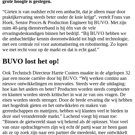
grote hoogte is gestegen.
“Gieten is van oudsher echt een ambacht, dat je alleen maar door
praktijkervaring steeds beter onder de knie krijgt”, vertelt Frans van
Hoek, Senior Proces & Production Engineer bij BUVO. Met zijn
ruim 40-jarig dienstverband is hij één van de vele
ervaringsdeskundigen binnen het bedrijf. “Bij BUVO hebben we
die ambachtelijke kennis doorontwikkeld tot high end technologie,
met een centrale rol voor automatisering en robotisering. Zo lopen
we met recht voor op de markt en dat is echt gaaf.”
BUVO lost het op!
Ook Technisch Directeur Harrie Custers maakte in de afgelopen 32
jaar een mooie carrière door bij BUVO. “Wij werken continu aan
nieuwe ontwikkelingen en innovaties. Steeds weer die uitdaging:
hoe kan het anders en beter? Producten worden steeds complexeter
en klanten worden steeds kritischer in wat ze van ons vragen. De
eisen worden steeds strenger. Door de brede ervaring die wij hebben
met hogedruk gieten en het ontwikkelen en maken van
gereedschappen en matrijzen, hebben wij klanten veel te bieden in
deze snel veranderende markt.” Lachend voegt hij eraan toe:
“Binnen de gietwereld staan wij bekend als dé oplosser. Voor veel
van onze opdrachtgevers zijn wij echt dé partij waar ze heen gaan
als ze op zoek zijn naar een partner die meedenkt, mee ontwikkelt