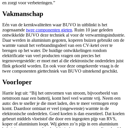
en zorgt voor verbeteringen.”
Vakmanschap
Eén van de kernkwaliteiten waar BUVO in uitblinkt is het
zogenaamde
twee componenten gieten
. Ruim 10 jaar geleden
ontwikkelde BUVO deze techniek al voor de verwarmingsindustrie.
Daar werden in aluminium gegoten, koperen buizen gebruikt om de
warmte vanuit het verbrandingsdeel van een CV-ketel over te
brengen op het water. De huidige ontwikkelingen rondom
elektrificatie van veel producten vragen om precies het
tegenovergestelde: er moet met al die elektronische onderdelen juist
flink gekoeld worden. En ook voor deze omgekeerde vraag is de
twee componenten giettechniek van BUVO uitstekend geschikt.
Voorloper
Harrie legt uit: “Bij het omvormen van stroom, bijvoorbeeld van
netstroom naar een batterij, komt heel veel warmte vrij. Neem een
auto: des te sneller je die moet laden, des te meer vermogen erop
komt. Daardoor ontstaat er veel (ongewenste) warmte in de
elektronische onderdelen. Goed koelen is dan essentieel. Dat koelen
gebeurt middels vloeistof die door een ingegoten pijp van RVS,
koper of aluminium loopt. Wij gieten zo’n pijp in een aluminium