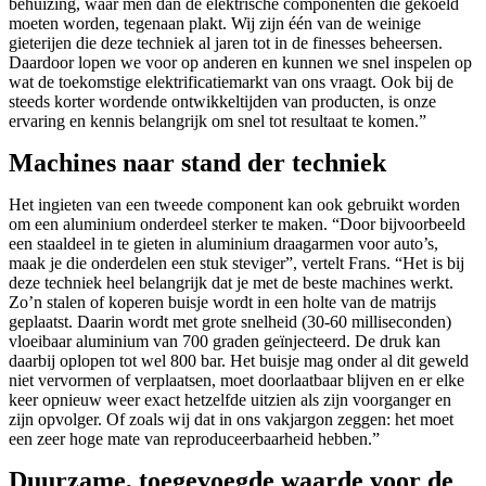
behuizing, waar men dan de elektrische componenten die gekoeld
moeten worden, tegenaan plakt. Wij zijn één van de weinige
gieterijen die deze techniek al jaren tot in de finesses beheersen.
Daardoor lopen we voor op anderen en kunnen we snel inspelen op
wat de toekomstige elektrificatiemarkt van ons vraagt. Ook bij de
steeds korter wordende ontwikkeltijden van producten, is onze
ervaring en kennis belangrijk om snel tot resultaat te komen.”
Machines naar stand der techniek
Het ingieten van een tweede component kan ook gebruikt worden
om een aluminium onderdeel sterker te maken. “Door bijvoorbeeld
een staaldeel in te gieten in aluminium draagarmen voor auto’s,
maak je die onderdelen een stuk steviger”, vertelt Frans. “Het is bij
deze techniek heel belangrijk dat je met de beste machines werkt.
Zo’n stalen of koperen buisje wordt in een holte van de matrijs
geplaatst. Daarin wordt met grote snelheid (30-60 milliseconden)
vloeibaar aluminium van 700 graden geïnjecteerd. De druk kan
daarbij oplopen tot wel 800 bar. Het buisje mag onder al dit geweld
niet vervormen of verplaatsen, moet doorlaatbaar blijven en er elke
keer opnieuw weer exact hetzelfde uitzien als zijn voorganger en
zijn opvolger. Of zoals wij dat in ons vakjargon zeggen: het moet
een zeer hoge mate van reproduceerbaarheid hebben.”
Duurzame, toegevoegde waarde voor de