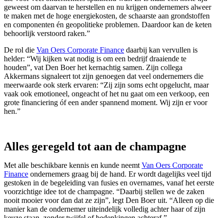
geweest om daarvan te herstellen en nu krijgen ondernemers alweer
te maken met de hoge energiekosten, de schaarste aan grondstoffen
en componenten én geopolitieke problemen. Daardoor kan de keten
behoorlijk verstoord raken.”
De rol die
Van Oers Corporate Finance
daarbij kan vervullen is
helder: “Wij kijken wat nodig is om een bedrijf draaiende te
houden”, vat Den Boer het kernachtig samen. Zijn collega
Akkermans signaleert tot zijn genoegen dat veel ondernemers die
meerwaarde ook sterk ervaren: “Zij zijn soms echt opgelucht, maar
vaak ook emotioneel, ongeacht of het nu gaat om een verkoop, een
grote financiering óf een ander spannend moment. Wij zijn er voor
hen.”
Alles geregeld tot aan de champagne
Met alle beschikbare kennis en kunde neemt
Van Oers Corporate
Finance
ondernemers graag bij de hand. Er wordt dagelijks veel tijd
gestoken in de begeleiding van fusies en overnames, vanaf het eerste
voorzichtige idee tot de champagne. “Daarbij stellen we de zaken
nooit mooier voor dan dat ze zijn”, legt Den Boer uit. “Alleen op die
manier kan de ondernemer uiteindelijk volledig achter haar of zijn
keuze staan, zonder twijfel of bedenkingen achteraf.”