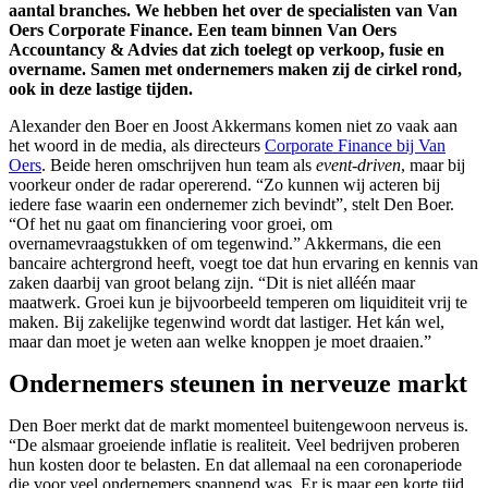
aantal branches. We hebben het over de specialisten van Van
Oers Corporate Finance. Een team binnen Van Oers
Accountancy & Advies dat zich toelegt op verkoop, fusie en
overname. Samen met ondernemers maken zij de cirkel rond,
ook in deze lastige tijden.
Alexander den Boer en Joost Akkermans komen niet zo vaak aan
het woord in de media, als directeurs
Corporate Finance bij Van
Oers
. Beide heren omschrijven hun team als
event-driven
, maar bij
voorkeur onder de radar opererend. “Zo kunnen wij acteren bij
iedere fase waarin een ondernemer zich bevindt”, stelt Den Boer.
“Of het nu gaat om financiering voor groei, om
overnamevraagstukken of om tegenwind.” Akkermans, die een
bancaire achtergrond heeft, voegt toe dat hun ervaring en kennis van
zaken daarbij van groot belang zijn. “Dit is niet alléén maar
maatwerk. Groei kun je bijvoorbeeld temperen om liquiditeit vrij te
maken. Bij zakelijke tegenwind wordt dat lastiger. Het kán wel,
maar dan moet je weten aan welke knoppen je moet draaien.”
Ondernemers steunen in nerveuze markt
Den Boer merkt dat de markt momenteel buitengewoon nerveus is.
“De alsmaar groeiende inflatie is realiteit. Veel bedrijven proberen
hun kosten door te belasten. En dat allemaal na een coronaperiode
die voor veel ondernemers spannend was. Er is maar een korte tijd