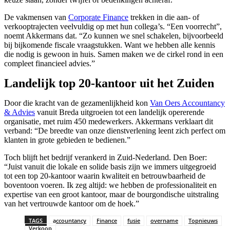
De vakmensen van
Corporate Finance
trekken in die aan- of
verkooptrajecten veelvuldig op met hun collega’s. “Een voorrecht”,
noemt Akkermans dat. “Zo kunnen we snel schakelen, bijvoorbeeld
bij bijkomende fiscale vraagstukken. Want we hebben alle kennis
die nodig is gewoon in huis. Samen maken we de cirkel rond in een
compleet financieel advies.”
Landelijk top 20-kantoor uit het Zuiden
Door die kracht van de gezamenlijkheid kon
Van Oers Accountancy
& Advies
vanuit Breda uitgroeien tot een landelijk opererende
organisatie, met ruim 450 medewerkers. Akkermans verklaart dit
verband: “De breedte van onze dienstverlening leent zich perfect om
klanten in grote gebieden te bedienen.”
Toch blijft het bedrijf verankerd in Zuid-Nederland. Den Boer:
“Juist vanuit die lokale en solide basis zijn we immers uitgegroeid
tot een top 20-kantoor waarin kwaliteit en betrouwbaarheid de
boventoon voeren. Ik zeg altijd: we hebben de professionaliteit en
expertise van een groot kantoor, maar de bourgondische uitstraling
van het vertrouwde kantoor om de hoek.”
TAGS
accountancy
Finance
fusie
overname
Topnieuws
Verkoop