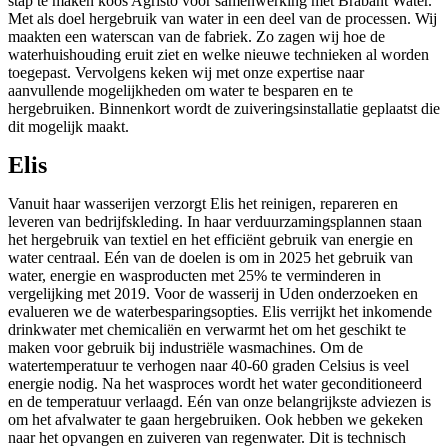
stap te maken koos Agristo voor samenwerking met Brabant Water.
Met als doel hergebruik van water in een deel van de processen. Wij
maakten een waterscan van de fabriek. Zo zagen wij hoe de
waterhuishouding eruit ziet en welke nieuwe technieken al worden
toegepast. Vervolgens keken wij met onze expertise naar
aanvullende mogelijkheden om water te besparen en te
hergebruiken. Binnenkort wordt de zuiveringsinstallatie geplaatst die
dit mogelijk maakt.
Elis
Vanuit haar wasserijen verzorgt Elis het reinigen, repareren en
leveren van bedrijfskleding. In haar verduurzamingsplannen staan
het hergebruik van textiel en het efficiënt gebruik van energie en
water centraal. Eén van de doelen is om in 2025 het gebruik van
water, energie en wasproducten met 25% te verminderen in
vergelijking met 2019. Voor de wasserij in Uden onderzoeken en
evalueren we de waterbesparingsopties. Elis verrijkt het inkomende
drinkwater met chemicaliën en verwarmt het om het geschikt te
maken voor gebruik bij industriële wasmachines. Om de
watertemperatuur te verhogen naar 40-60 graden Celsius is veel
energie nodig. Na het wasproces wordt het water geconditioneerd
en de temperatuur verlaagd. Eén van onze belangrijkste adviezen is
om het afvalwater te gaan hergebruiken. Ook hebben we gekeken
naar het opvangen en zuiveren van regenwater. Dit is technisch