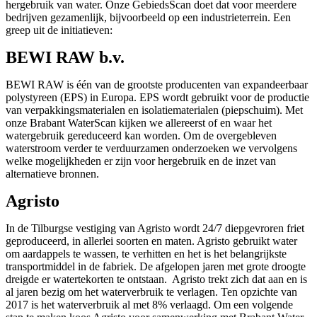
hergebruik van water. Onze GebiedsScan doet dat voor meerdere
bedrijven gezamenlijk, bijvoorbeeld op een industrieterrein. Een
greep uit de initiatieven:
BEWI RAW b.v.
BEWI RAW is één van de grootste producenten van expandeerbaar
polystyreen (EPS) in Europa. EPS wordt gebruikt voor de productie
van verpakkingsmaterialen en isolatiematerialen (piepschuim). Met
onze Brabant WaterScan kijken we allereerst of en waar het
watergebruik gereduceerd kan worden. Om de overgebleven
waterstroom verder te verduurzamen onderzoeken we vervolgens
welke mogelijkheden er zijn voor hergebruik en de inzet van
alternatieve bronnen.
Agristo
In de Tilburgse vestiging van Agristo wordt 24/7 diepgevroren friet
geproduceerd, in allerlei soorten en maten. Agristo gebruikt water
om aardappels te wassen, te verhitten en het is het belangrijkste
transportmiddel in de fabriek. De afgelopen jaren met grote droogte
dreigde er watertekorten te ontstaan. Agristo trekt zich dat aan en is
al jaren bezig om het waterverbruik te verlagen. Ten opzichte van
2017 is het waterverbruik al met 8% verlaagd. Om een volgende