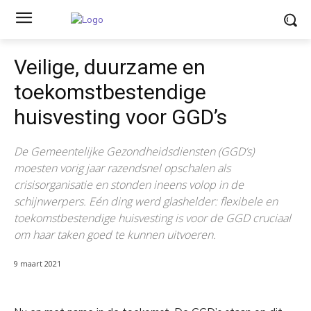
Veilige, duurzame en
toekomstbestendige
huisvesting voor GGD’s
De Gemeentelijke Gezondheidsdiensten (GGD’s)
moesten vorig jaar razendsnel opschalen als
crisisorganisatie en stonden ineens volop in de
schijnwerpers. Eén ding werd glashelder: flexibele en
toekomstbestendige huisvesting is voor de GGD cruciaal
om haar taken goed te kunnen uitvoeren.
9 maart 2021