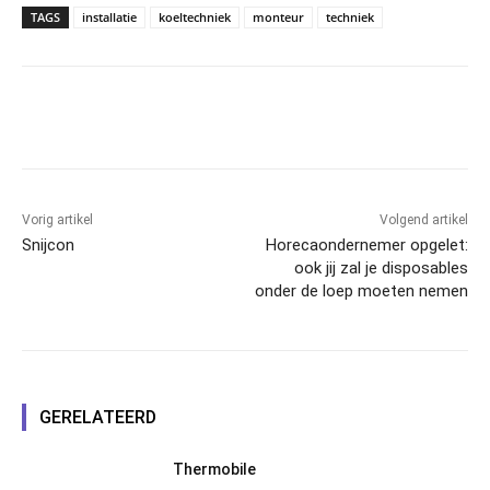
TAGS
installatie
koeltechniek
monteur
techniek
Facebook
Linkedin
Email
Vorig artikel
Volgend artikel
Snijcon
Horecaondernemer opgelet:
ook jij zal je disposables
onder de loep moeten nemen
GERELATEERD
Thermobile