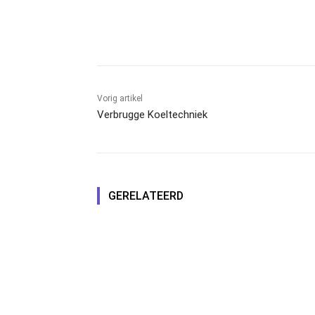
Facebook
Linkedin
Emai
Vorig artikel
Verbrugge Koeltechniek
GERELATEERD