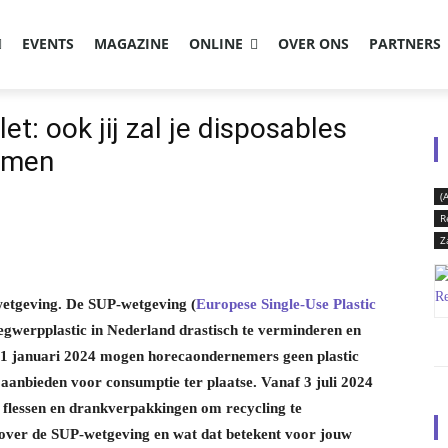
EVENTS
MAGAZINE
ONLINE
OVER ONS
PARTNERS
: ook jij zal je disposables
emen
(
R
Z
wetgeving. De SUP-wetgeving (
Europese Single-Use Plastic
egwerpplastic in Nederland drastisch te verminderen en
f 1 januari 2024 mogen horecaondernemers geen plastic
anbieden voor consumptie ter plaatse. Vanaf 3 juli 2024
c flessen en drankverpakkingen om recycling te
 over de SUP-wetgeving en wat dat betekent voor jouw