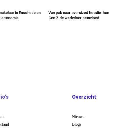
makelaar in Enschede en
Van pak naar oversized hoodie: hoe
e economie
Gen Z de werkvloer beïnvloed
io's
Overzicht
ant
Nieuws
rland
Blogs