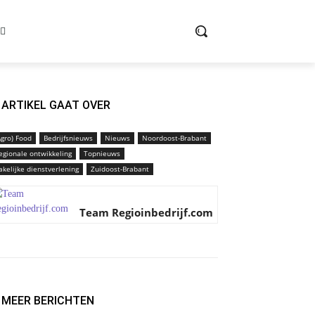
ARTIKEL GAAT OVER
Agro) Food
Bedrijfsnieuws
Nieuws
Noordoost-Brabant
egionale ontwikkeling
Topnieuws
akelijke dienstverlening
Zuidoost-Brabant
Team Regioinbedrijf.com
MEER BERICHTEN