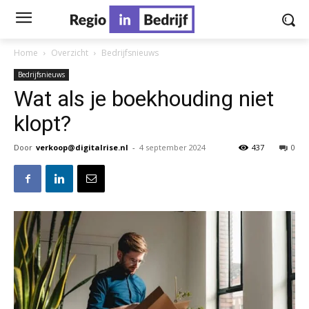
Home
Overzicht
Bedrijfsnieuws
Bedrijfsnieuws
Wat als je boekhouding niet
klopt?
Door
verkoop@digitalrise.nl
-
4 september 2024
437
0