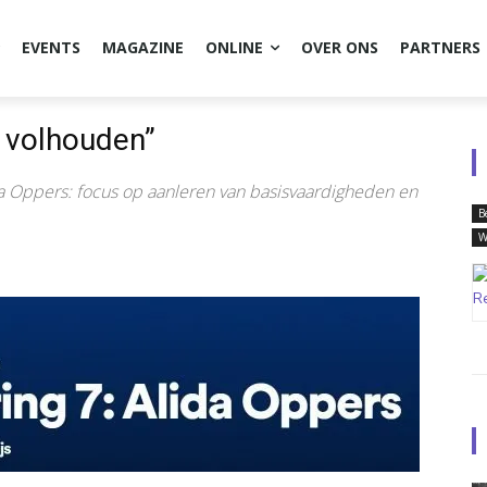
EVENTS
MAGAZINE
ONLINE
OVER ONS
PARTNERS
u volhouden”
da Oppers: focus op aanleren van basisvaardigheden en
B
W