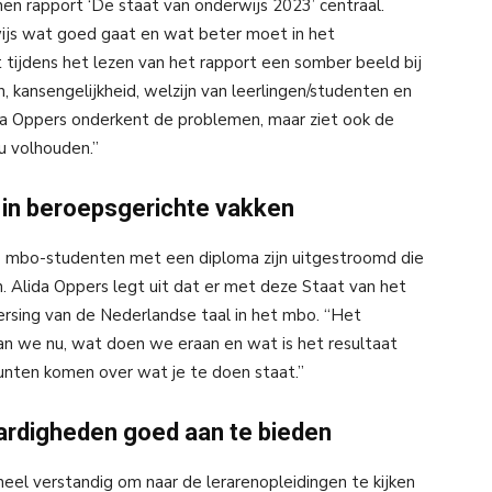
nen rapport ‘De staat van onderwijs 2023’ centraal.
rwijs wat goed gaat en wat beter moet in het
 tijdens het lezen van het rapport een somber beeld bij
 kansengelijkheid, welzijn van leerlingen/studenten en
da Oppers onderkent de problemen, maar ziet ook de
u volhouden.”
in beroepsgerichte vakken
00 mbo-studenten met een diploma zijn uitgestroomd die
 Alida Oppers legt uit dat er met deze Staat van het
ersing van de Nederlandse taal in het mbo. “Het
an we nu, wat doen we eraan en wat is het resultaat
unten komen over wat je te doen staat.”
ardigheden goed aan te bieden
eel verstandig om naar de lerarenopleidingen te kijken