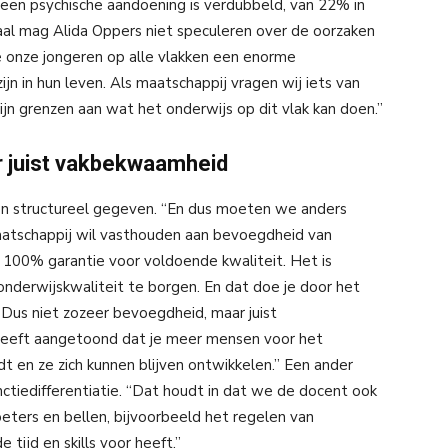
en psychische aandoening is verdubbeld, van 22% in
aal mag Alida Oppers niet speculeren over de oorzaken
e onze jongeren op alle vlakken een enorme
jn in hun leven. Als maatschappij vragen wij iets van
ijn grenzen aan wat het onderwijs op dit vlak kan doen.”
r juist vakbekwaamheid
een structureel gegeven. “En dus moeten we anders
atschappij wil vasthouden aan bevoegdheid van
 100% garantie voor voldoende kwaliteit. Het is
nderwijskwaliteit te borgen. En dat doe je door het
us niet zozeer bevoegdheid, maar juist
heeft aangetoond dat je meer mensen voor het
t en ze zich kunnen blijven ontwikkelen.” Een ander
nctiedifferentiatie. “Dat houdt in dat we de docent ook
oeters en bellen, bijvoorbeeld het regelen van
tijd en skills voor heeft.”