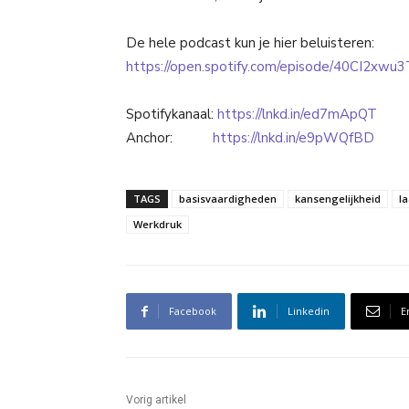
De hele podcast kun je hier beluisteren:
https://open.spotify.com/episode/40CI
Spotifykanaal:
https://lnkd.in/ed7mApQT
Anchor:
https://lnkd.in/e9pWQfBD
TAGS
basisvaardigheden
kansengelijkheid
l
Werkdruk
Facebook
Linkedin
E
Vorig artikel