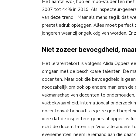
Het aantal wo-, hbo en mbo-studenten met e
2007 tot 44% in 2019. Als inspecteur-gener
van deze trend. “Maar als mens zeg ik dat w
prestatiedruk opleggen. Alles moet perfect zi
jongeren waar zij ongelukkig van worden. Er z
Niet zozeer bevoegdheid, maa
Het lerarentekort is volgens Alida Oppers 
omgaan met de beschikbare talenten. De ma
docenten. Maar ook die bevoegdheid is geen
noodzakelijk om ook op andere manieren de o
vakmanschap van docenten te onderhouden. D
vakbekwaamheid. Internationaal onderzoek 
docentenvak behoudt als je ze goed begeleid
idee dat de inspecteur-generaal oppert is fu
echt de docent laten zijn. Voor alle andere t
evenementen, neem je iemand aan die daar de 