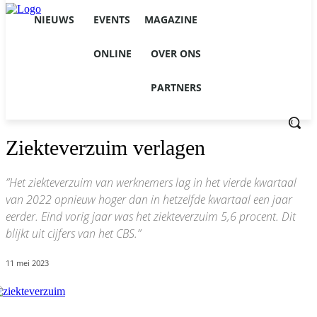
NIEUWS
EVENTS
MAGAZINE
ONLINE
OVER ONS
PARTNERS
Ziekteverzuim verlagen
”Het ziekteverzuim van werknemers lag in het vierde kwartaal
van 2022 opnieuw hoger dan in hetzelfde kwartaal een jaar
eerder. Eind vorig jaar was het ziekteverzuim 5,6 procent. Dit
blijkt uit cijfers van het CBS.”
11 mei 2023