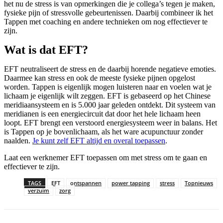
het nu de stress is van opmerkingen die je collega’s tegen je maken,
fysieke pijn of stressvolle gebeurtenissen. Daarbij combineer ik het
Tappen met coaching en andere technieken om nog effectiever te
zijn.
Wat is dat EFT?
EFT neutraliseert de stress en de daarbij horende negatieve emoties.
Daarmee kan stress en ook de meeste fysieke pijnen opgelost
worden. Tappen is eigenlijk mogen luisteren naar en voelen wat je
lichaam je eigenlijk wilt zeggen. EFT is gebaseerd op het Chinese
meridiaansysteem en is 5.000 jaar geleden ontdekt. Dit systeem van
meridianen is een energiecircuit dat door het hele lichaam heen
loopt. EFT brengt een verstoord energiesysteem weer in balans. Het
is Tappen op je bovenlichaam, als het ware acupunctuur zonder
naalden.
Je kunt zelf EFT altijd en overal toepassen
.
Laat een werknemer EFT toepassen om met stress om te gaan en
effectiever te zijn.
TAGS
EFT
ontspannen
power tapping
stress
Topnieuws
verzuim
zorg