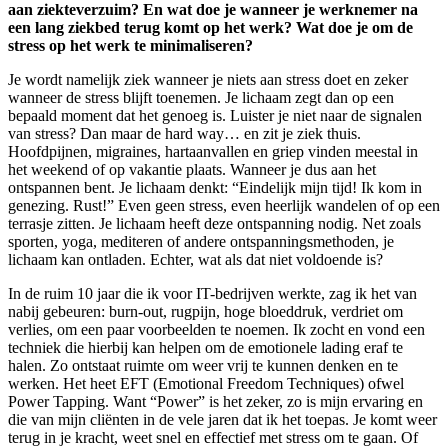
aan ziekteverzuim? En wat doe je wanneer je werknemer na
een lang ziekbed terug komt op het werk? Wat doe je om de
stress op het werk te minimaliseren?
Je wordt namelijk ziek wanneer je niets aan stress doet en zeker
wanneer de stress blijft toenemen. Je lichaam zegt dan op een
bepaald moment dat het genoeg is. Luister je niet naar de signalen
van stress? Dan maar de hard way… en zit je ziek thuis.
Hoofdpijnen, migraines, hartaanvallen en griep vinden meestal in
het weekend of op vakantie plaats. Wanneer je dus aan het
ontspannen bent. Je lichaam denkt: “Eindelijk mijn tijd! Ik kom in
genezing. Rust!” Even geen stress, even heerlijk wandelen of op een
terrasje zitten. Je lichaam heeft deze ontspanning nodig. Net zoals
sporten, yoga, mediteren of andere ontspanningsmethoden, je
lichaam kan ontladen. Echter, wat als dat niet voldoende is?
In de ruim 10 jaar die ik voor IT-bedrijven werkte, zag ik het van
nabij gebeuren: burn-out, rugpijn, hoge bloeddruk, verdriet om
verlies, om een paar voorbeelden te noemen. Ik zocht en vond een
techniek die hierbij kan helpen om de emotionele lading eraf te
halen. Zo ontstaat ruimte om weer vrij te kunnen denken en te
werken. Het heet EFT (Emotional Freedom Techniques) ofwel
Power Tapping. Want “Power” is het zeker, zo is mijn ervaring en
die van mijn cliënten in de vele jaren dat ik het toepas. Je komt weer
terug in je kracht, weet snel en effectief met stress om te gaan. Of