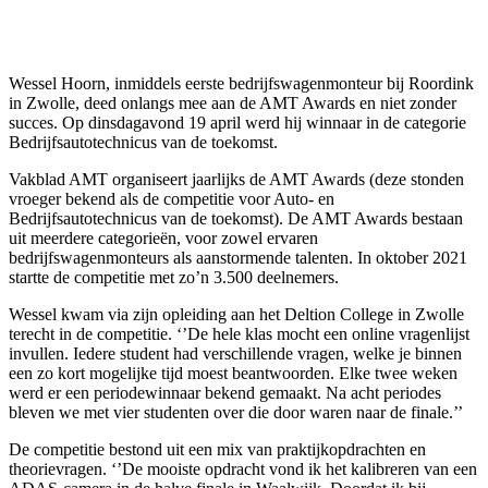
Wessel Hoorn, inmiddels eerste bedrijfswagenmonteur bij Roordink
in Zwolle, deed onlangs mee aan de AMT Awards en niet zonder
succes. Op dinsdagavond 19 april werd hij winnaar in de categorie
Bedrijfsautotechnicus van de toekomst.
Vakblad AMT organiseert jaarlijks de AMT Awards (deze stonden
vroeger bekend als de competitie voor Auto- en
Bedrijfsautotechnicus van de toekomst). De AMT Awards bestaan
uit meerdere categorieën, voor zowel ervaren
bedrijfswagenmonteurs als aanstormende talenten. In oktober 2021
startte de competitie met zo’n 3.500 deelnemers.
Wessel kwam via zijn opleiding aan het Deltion College in Zwolle
terecht in de competitie. ‘’De hele klas mocht een online vragenlijst
invullen. Iedere student had verschillende vragen, welke je binnen
een zo kort mogelijke tijd moest beantwoorden. Elke twee weken
werd er een periodewinnaar bekend gemaakt. Na acht periodes
bleven we met vier studenten over die door waren naar de finale.’’
De competitie bestond uit een mix van praktijkopdrachten en
theorievragen. ‘’De mooiste opdracht vond ik het kalibreren van een