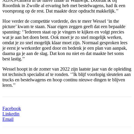
ADAS-camera in de halve finale in Waalwijk. Doordat ik bij
Roordink in Zwolle al ervaring heb met bestelwagens, had ik een
voorsprong op de rest. Dat maakte deze opdracht makkelijk.’’
Hoe verder de competitie vorderde, des te meer Wessel ‘in the
picture’ kwam te staan. Naar eigen zeggen geeft dat een bepaalde
spanning: ‘’Iedereen staat op je vingers te kijken en volgt precies
wat je aan het doen bent. Ook moet je zo snel mogelijk werken,
omdat je zo snel mogelijk klaar moet zijn. Normaal gesproken lees
je eerst je werkorder goed door en bedenk je een plan van aanpak,
daarna ga je aan de slag. Dat kon nu niet en dat maakte het soms
best lastig.’’
Wessel hoopt in de zomer van 2022 zijn laatste jaar van de opleiding
tot technisch specialist af te ronden. ‘’Ik blijf voorlopig sleutelen aan
trucks en bestelwagens en hoop continu nieuwe dingen te blijven
leren.’’
Facebook
Linkedin
Email