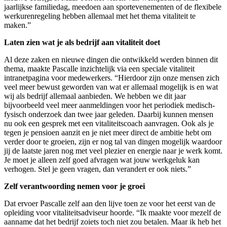
jaarlijkse familiedag, meedoen aan sportevenementen of de flexibele
werkurenregeling hebben allemaal met het thema vitaliteit te
maken.”
Laten zien wat je als bedrijf aan vitaliteit doet
Al deze zaken en nieuwe dingen die ontwikkeld werden binnen dit
thema, maakte Pascalle inzichtelijk via een speciale vitaliteit
intranetpagina voor medewerkers. “Hierdoor zijn onze mensen zich
veel meer bewust geworden van wat er allemaal mogelijk is en wat
wij als bedrijf allemaal aanbieden. We hebben we dit jaar
bijvoorbeeld veel meer aanmeldingen voor het periodiek medisch-
fysisch onderzoek dan twee jaar geleden. Daarbij kunnen mensen
nu ook een gesprek met een vitaliteitscoach aanvragen. Ook als je
tegen je pensioen aanzit en je niet meer direct de ambitie hebt om
verder door te groeien, zijn er nog tal van dingen mogelijk waardoor
jij de laatste jaren nog met veel plezier en energie naar je werk komt.
Je moet je alleen zelf goed afvragen wat jouw werkgeluk kan
verhogen. Stel je geen vragen, dan verandert er ook niets.”
Zelf verantwoording nemen voor je groei
Dat ervoer Pascalle zelf aan den lijve toen ze voor het eerst van de
opleiding voor vitaliteitsadviseur hoorde. “Ik maakte voor mezelf de
aanname dat het bedrijf zoiets toch niet zou betalen. Maar ik heb het