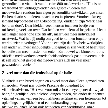
gezondheid en vitaliteit van de ruim 800 medewerkers. “Het is zo
waardevol dat leidinggevenden een gesprek voeren met
medewerkers rondom hun eigen persoonlijke ontwikkelingswensen.
En hen daarin stimuleren, coachen en inspireren. Voorheen kreeg
iemand bijvoorbeeld een C-beoordeling, omdat hij zijn ‘werk naar
behoren doet’. Daar hielden veel mensen toch een beetje een
miskend gevoel aan over. Dat hebben we helemaal losgelaten. Het is
niet langer meer ‘one size fits all’, maar veel meer individueel
maatwerk. Wat heb jíj nodig om goed te kunnen functioneren en je
werkplezier te verhogen? Voor de een zijn dat flexibele werktijden,
een ander wil meer inhoudelijke uitdaging in zijn werk of heeft juist
behoefte aan meer herstelmomenten. En hoewel we binnenkort ons
officiële medewerkers tevredenheidsonderzoek gaan uitvoeren, heb
ik zelf sterk het gevoel dat medewerkers zich nu veel meer
gewaardeerd voelen.”
Zoveel meer dan die fruitschaal op de balie
Vitaliteit is een breed begrip en zoveel meer dan alleen gezond eten
en sporten. Vorig jaar volgde Pascalle de opleiding tot
vitaliteitsadviseur. “Het was voor mij echt een eyeopener dat wij als
bedrijf eigenlijk al een heleboel dingen deden, die onder de noemer
vitaliteit vallen: van een bedrijfsfitness regeling en een fietsenplan tot
opleidingsmogelijkheden of een onboarding programma voor
nieuwe collega’s. Maar ook het vieren van werkjubilea, onze