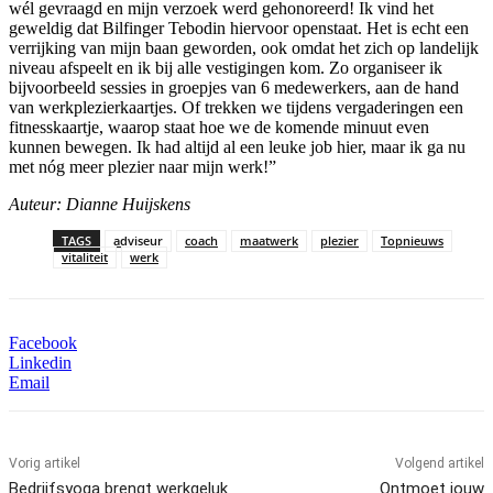
wél gevraagd en mijn verzoek werd gehonoreerd! Ik vind het
geweldig dat Bilfinger Tebodin hiervoor openstaat. Het is echt een
verrijking van mijn baan geworden, ook omdat het zich op landelijk
niveau afspeelt en ik bij alle vestigingen kom. Zo organiseer ik
bijvoorbeeld sessies in groepjes van 6 medewerkers, aan de hand
van werkplezierkaartjes. Of trekken we tijdens vergaderingen een
fitnesskaartje, waarop staat hoe we de komende minuut even
kunnen bewegen. Ik had altijd al een leuke job hier, maar ik ga nu
met nóg meer plezier naar mijn werk!”
Auteur: Dianne Huijskens
TAGS
adviseur
coach
maatwerk
plezier
Topnieuws
vitaliteit
werk
Facebook
Linkedin
Email
Vorig artikel
Volgend artikel
Bedrijfsyoga brengt werkgeluk
Ontmoet jouw