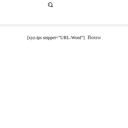
Bouw
[xyz-ips snippet=”URL-Word”]