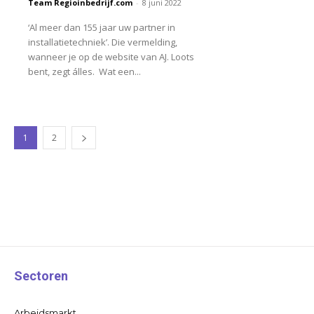
Team Regioinbedrijf.com
-
8 juni 2022
‘Al meer dan 155 jaar uw partner in
installatietechniek’. Die vermelding,
wanneer je op de website van AJ. Loots
bent, zegt álles. Wat een...
1
2
Sectoren
Arbeidsmarkt