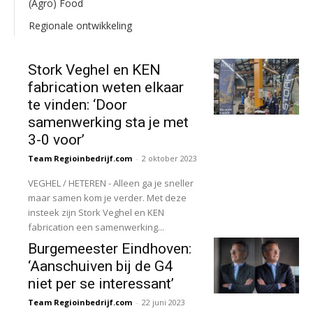
(Agro) Food
Regionale ontwikkeling
Stork Veghel en KEN
fabrication weten elkaar
te vinden: ‘Door
samenwerking sta je met
3-0 voor’
Team Regioinbedrijf.com
-
2 oktober 2023
VEGHEL / HETEREN - Alleen ga je sneller
maar samen kom je verder. Met deze
insteek zijn Stork Veghel en KEN
fabrication een samenwerking...
Burgemeester Eindhoven:
‘Aanschuiven bij de G4
niet per se interessant’
Team Regioinbedrijf.com
-
22 juni 2023