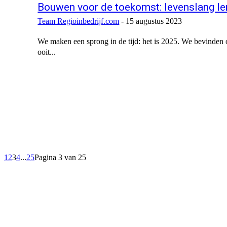
Bouwen voor de toekomst: levenslang ler
Team Regioinbedrijf.com
-
15 augustus 2023
We maken een sprong in de tijd: het is 2025. We bevinden
ooit...
1
2
3
4
...
25
Pagina 3 van 25