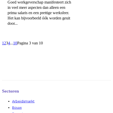
Goed werkgeverschap manifesteert zich
in veel meer aspecten dan alleen een
prima salaris en een prettige werksfeer.
Het kan bijvoorbeeld óók worden geuit
door...
1
2
3
4
...
10
Pagina 3 van 10
Sectoren
Arbeidsmarkt
Bouw